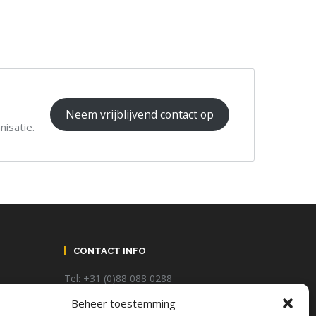
Neem vrijblijvend contact op
isatie.
CONTACT INFO
Tel: +31 (0)88 088 0288
Beheer toestemming
@:
info@plnr.nl