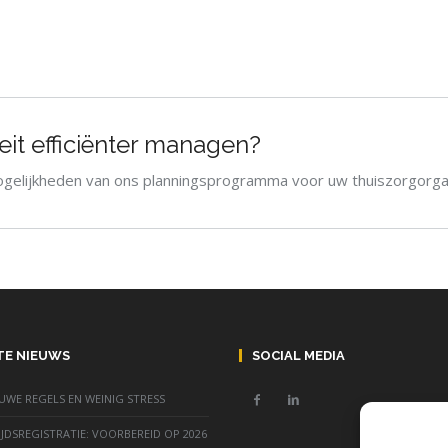
eit efficiënter managen?
ogelijkheden van ons planningsprogramma voor uw thuiszorgorgan
TE NIEUWS
SOCIAL MEDIA
EUWE REGELS EN WEINIG STRESS
JDSREGISTRATIE: VOORBEREID OP 2026