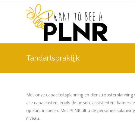
Tandartspraktijk
Met onze capaciteitsplanning en dienstroosterplanning v
alle capaciteiten, zoals de artsen, assistenten, kamers e
op kunt inspelen. Met PLNR tilt u de personeelsplanning
niveau.