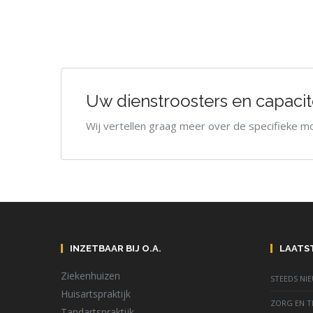
Uw dienstroosters en capacit
Wij vertellen graag meer over de specifieke m
INZETBAAR BIJ O.A.
LAATS
Ziekenhuizen
STEEDS NI
Huisartspraktijk
ZORG EN TI
Tandartspraktijk