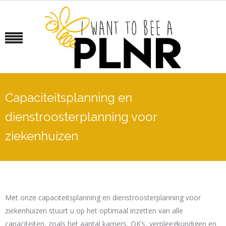
Capaciteitsplanning en
dienstroosterplanning voor
ziekenhuizen
Met onze capaciteitsplanning en dienstroosterplanning voor
ziekenhuizen stuurt u op het optimaal inzetten van alle
capaciteiten, zoals het aantal kamers, OK’s, verpleegkundigen en