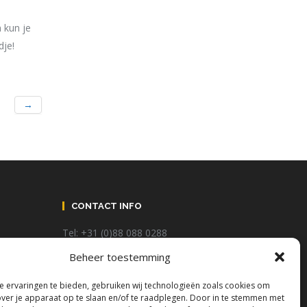
 kun je
dje!
→
CONTACT INFO
Tel: +31 (0)88 088 0288
Beheer toestemming
@:
info@plnr.nl
 ervaringen te bieden, gebruiken wij technologieën zoals cookies om
Adres: Wegalaan 38A
over je apparaat op te slaan en/of te raadplegen. Door in te stemmen met