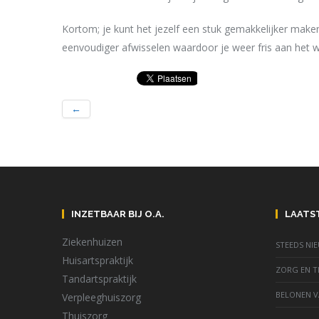
Kortom; je kunt het jezelf een stuk gemakkelijker maken
eenvoudiger afwisselen waardoor je weer fris aan het we
←
INZETBAAR BIJ O.A.
LAATS
Ziekenhuizen
STEEDS NI
Huisartspraktijk
ZORG EN TI
Tandartspraktijk
BELONEN V
Verpleeghuiszorg
Thuiszorg