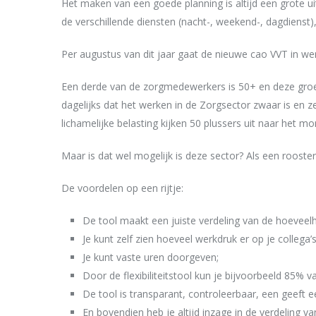
Het maken van een goede planning is altijd een grote uit
de verschillende diensten (nacht-, weekend-, dagdienst),
Per augustus van dit jaar gaat de nieuwe cao VVT in we
Een derde van de zorgmedewerkers is 50+ en deze groep b
dagelijks dat het werken in de Zorgsector zwaar is en
lichamelijke belasting kijken 50 plussers uit naar het m
Maar is dat wel mogelijk is deze sector? Als een rooster
De voordelen op een rijtje:
De tool maakt een juiste verdeling van de hoeveelh
Je kunt zelf zien hoeveel werkdruk er op je collega’s
Je kunt vaste uren doorgeven;
Door de flexibiliteitstool kun je bijvoorbeeld 85% 
De tool is transparant, controleerbaar, een geeft 
En bovendien heb je altijd inzage in de verdeling va