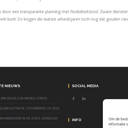
 door een transparante planning met flexibiliteitstool. Zware diensten
rk kunt! Zo krijgen die laatste arbeidsjaren toch nog dat gouden ran
TE NIEUWS
SOCIAL MEDIA
EUWE REGELS EN WEINIG STRESS
JDSREGISTRATIE: VOORBEREID OP 2026
AN MEERUREN IN DE ZORG GEWIJZIGD
Om de beste
INFO
informatie 