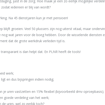
daging, juist in de zorg. Hoe maak je een zo eerlijk mogelijke verdel
 zodat iedereen er blij van wordt?
rking. Na 45 dienstjaren kun je met pensioen!
lijft groeien. Veel 50 plussers zijn nog uiterst vitaal, maar ondervi
 ze nog wat jaren voor de boeg hebben. Door de wisselende diensten 
oment dat de grote werkdruk verleden tijd is.
 transparant is dan helpt dat. En PLNR heeft de tools!
eid werk;
 ligt en dus bijspringen indien nodig;
van je uren vastzetten en 15% flexibel (bijvoorbeeld dmv oproepbasis);
een goede verdeling van het werk;
n de uren, wel zo eerlijk toch?